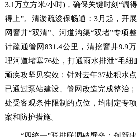
3.1万立方米/小时)，确保关键时刻“调
得上”。清淤疏浚保畅通：3月起，开
网窨井“双清”、河道沟渠“双堵”专项
计疏通管网831.4公里，清挖窨井9.9
理河道堵塞76处，打通雨水排泄“毛细
顽疾攻坚见实效：针对去年37处积水点
已通过泵站建设、管网改造完成整治；
处受客观条件限制的点位，均制定专项
案和防护措施。
“四统一”联排联调破壁垒：创新建