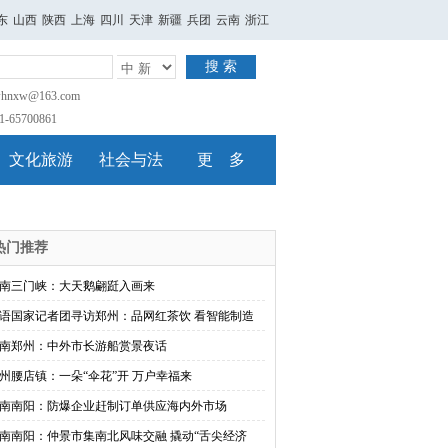
东
山西
陕西
上海
四川
天津
新疆
兵团
云南
浙江
搜 索
nxw@163.com
65700861
文化旅游
社会与法
更 多
热门推荐
南三门峡：大天鹅翩跹入画来
语国家记者团寻访郑州：品网红茶饮 看智能制造
南郑州：中外市长游船赏景夜话
州腰店镇：一朵“伞花”开 万户幸福来
南南阳：防爆企业赶制订单供应海内外市场
南南阳：仲景市集南北风味交融 撬动“舌尖经济