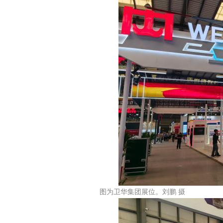
图为卫华集团展位。刘鹏 摄