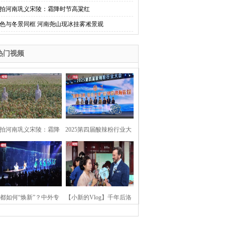
拍河南巩义宋陵：霜降时节高粱红
色与冬景同框 河南尧山现冰挂雾凇景观
热门视频
拍河南巩义宋陵：霜降
2025第四届酸辣粉行业大
时节高粱红
会在河南开封举行
都如何“焕新”？中外专
【小新的Vlog】千年后洛
：洛阳“样本”值得借鉴
阳上阳宫聚“世界各国使