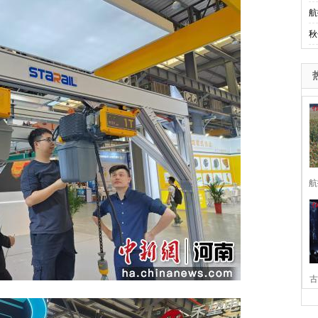
航
秋
航
古
家