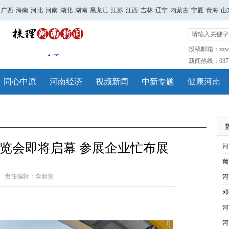
广西
海南
河北
河南
湖北
湖南
黑龙江
江苏
江西
吉林
辽宁
内蒙古
宁夏
青海
山
投稿邮箱：zxwh
新闻热线：0371-
同心中原
河南经济
视频新闻
中新专题
健康河南
览会即将启幕 参展企业忙布展
河
葡
责任编辑：李新贺
河
邓
河
河