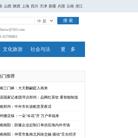
东
山西
陕西
上海
四川
天津
新疆
兵团
云南
浙江
搜 索
nxw@163.com
65700861
文化旅游
社会与法
更 多
热门推荐
南三门峡：大天鹅翩跹入画来
语国家记者团寻访郑州：品网红茶饮 看智能制造
南郑州：中外市长游船赏景夜话
州腰店镇：一朵“伞花”开 万户幸福来
南南阳：防爆企业赶制订单供应海内外市场
南南阳：仲景市集南北风味交融 撬动“舌尖经济