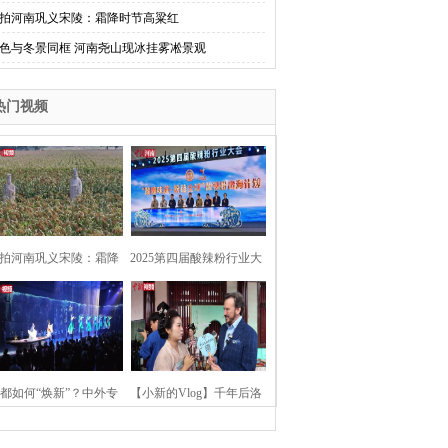
拍河南巩义宋陵：霜降时节高粱红
色与冬景同框 河南尧山现冰挂雾凇景观
热门视频
拍河南巩义宋陵：霜降
2025第四届酸辣粉行业大
时节高粱红
会在河南开封举行
都如何“焕新”？中外专
【小新的Vlog】千年后洛
：洛阳“样本”值得借鉴
阳上阳宫聚“世界各国使