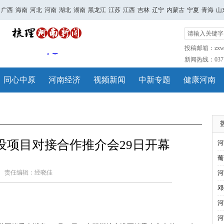
广西
海南
河北
河南
湖北
湖南
黑龙江
江苏
江西
吉林
辽宁
内蒙古
宁夏
青海
山
投稿邮箱：zxwh
新闻热线：0371-
同心中原
河南经济
视频新闻
中新专题
健康河南
设项目对接合作推介会29日开幕
河
葡
责任编辑：经晓佳
河
邓
河
河