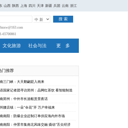
东
山西
陕西
上海
四川
天津
新疆
兵团
云南
浙江
搜 索
nxw@163.com
65700861
文化旅游
社会与法
更 多
热门推荐
南三门峡：大天鹅翩跹入画来
语国家记者团寻访郑州：品网红茶饮 看智能制造
南郑州：中外市长游船赏景夜话
州腰店镇：一朵“伞花”开 万户幸福来
南南阳：防爆企业赶制订单供应海内外市场
南南阳：仲景市集南北风味交融 撬动“舌尖经济