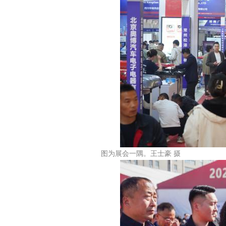
图为展会一隅。王士豪 摄