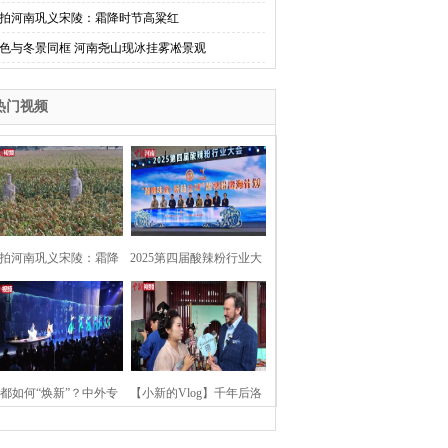
拍河南巩义宋陵：霜降时节高粱红
色与冬景同框 河南尧山现冰挂雾凇景观
热门视频
拍河南巩义宋陵：霜降
2025第四届酸辣粉行业大
时节高粱红
会在河南开封举行
都如何“焕新”？中外专
【小新的Vlog】千年后洛
：洛阳“样本”值得借鉴
阳上阳宫聚“世界各国使