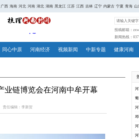
广西
海南
河北
河南
湖北
湖南
黑龙江
江苏
江西
吉林
辽宁
内蒙古
宁夏
青海
山
投稿邮箱：zxwh
新闻热线：0371-
同心中原
河南经济
视频新闻
中新专题
健康河南
件产业链博览会在河南中牟开幕
河
葡
责任编辑：李新贺
河
邓
河
河