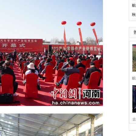
航
秋
航
古
家