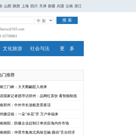
东
山西
陕西
上海
四川
天津
新疆
兵团
云南
浙江
搜 索
nxw@163.com
65700861
文化旅游
社会与法
更 多
热门推荐
南三门峡：大天鹅翩跹入画来
语国家记者团寻访郑州：品网红茶饮 看智能制造
南郑州：中外市长游船赏景夜话
州腰店镇：一朵“伞花”开 万户幸福来
南南阳：防爆企业赶制订单供应海内外市场
南南阳：仲景市集南北风味交融 撬动“舌尖经济