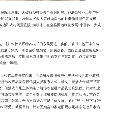
院院士康相涛为破解乡村振兴产业兴困局、解决畜牧业土地与环
农民就近就业、增加农民收入等难题提出的种养循环绿色发展模
、沟边和农村闲置庭院”为载体，在全县因地制宜发展“小群体、大规
一院”农牧循环种养模式的东风更进一步的。彼时，他正准备将
化发展，急需一笔资金扩建鸡舍、购买设备。固始县金融发展服务
融资需求后，立即联系农业银行固始支行与其对接。通过多方协
款整个流程。
养模式工作开展以来，县金融发展服务中心主动对接县农业农村
银行涉农产品及各行信贷人员联系方式，录制主要涉农金融产品宣
放，使涉农市场主体精准了解涉农金融产品及信贷流程。针对农业
造升级市场主体，结合小微企业融资协调机制大走访活动，重点走
高审贷效率，全力支持涉农市场主体发展。通过“线上+线下”召开
950万元。截至目前，针对固始县73家老旧规模场标准化改革市场