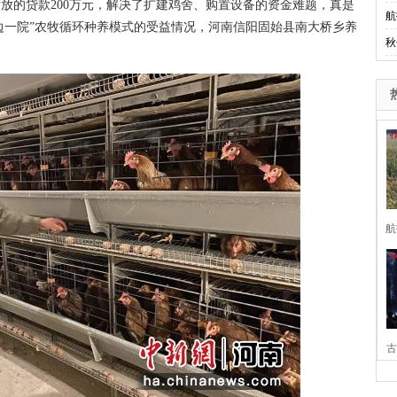
放的贷款200万元，解决了扩建鸡舍、购置设备的资金难题，真是
航
“三边一院”农牧循环种养模式的受益情况，河南信阳固始县南大桥乡养
秋
航
古
家