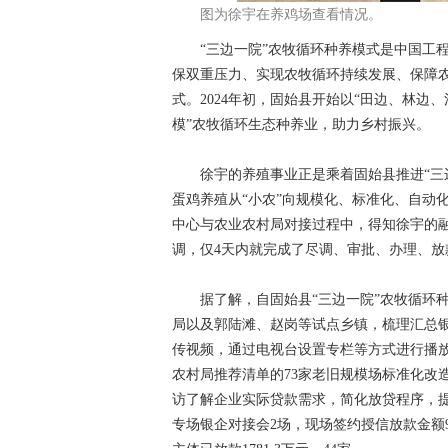
图为徐宇在养鸡场查看情况。
“三边一院”农牧循环种养模式是中国工程
保双重压力、实现农牧循环持续发展、保障
式。2024年初，固始县开始以“田边、林边
模”农牧循环生态种养业，助力乡村振兴。
徐宇的养殖事业正是乘着固始县推进“三边
蛋鸡养殖从“小农”向规模化、标准化、自动
中心与农业农村局对接过程中，得知徐宇的
调，仅4天内就完成了尽调、审批、办理、放
据了解，自固始县“三边一院”农牧循环种
局以及郭陆滩、赵岗等试点乡镇，梳理汇总
传视频，通过电视台设置专栏等方式进行播
农村局推荐清单的73家老旧规模场标准化改
访了解企业实际贷款需求，简化放贷程序，提
专场银企对接会2场，现场签约授信放款金额