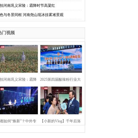
拍河南巩义宋陵：霜降时节高粱红
色与冬景同框 河南尧山现冰挂雾凇景观
热门视频
拍河南巩义宋陵：霜降
2025第四届酸辣粉行业大
时节高粱红
会在河南开封举行
都如何“焕新”？中外专
【小新的Vlog】千年后洛
：洛阳“样本”值得借鉴
阳上阳宫聚“世界各国使