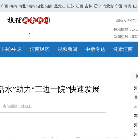
广西
海南
河北
河南
湖北
湖南
黑龙江
江苏
江西
吉林
辽宁
内蒙古
宁夏
青海
山
投稿邮箱：zxwh
新闻热线：0371-
同心中原
河南经济
视频新闻
中新专题
健康河南
活水”助力“三边一院”快速发展
河
葡
责任编辑：经晓佳
河
邓
河
河