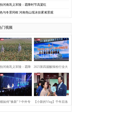
拍河南巩义宋陵：霜降时节高粱红
色与冬景同框 河南尧山现冰挂雾凇景观
热门视频
拍河南巩义宋陵：霜降
2025第四届酸辣粉行业大
时节高粱红
会在河南开封举行
都如何“焕新”？中外专
【小新的Vlog】千年后洛
：洛阳“样本”值得借鉴
阳上阳宫聚“世界各国使