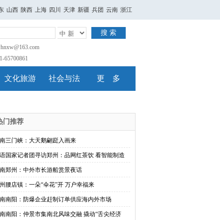
东
山西
陕西
上海
四川
天津
新疆
兵团
云南
浙江
搜 索
nxw@163.com
65700861
文化旅游
社会与法
更 多
热门推荐
南三门峡：大天鹅翩跹入画来
语国家记者团寻访郑州：品网红茶饮 看智能制造
南郑州：中外市长游船赏景夜话
州腰店镇：一朵“伞花”开 万户幸福来
南南阳：防爆企业赶制订单供应海内外市场
南南阳：仲景市集南北风味交融 撬动“舌尖经济