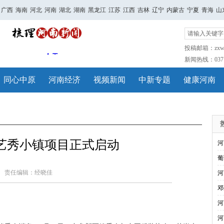
广西
海南
河北
河南
湖北
湖南
黑龙江
江苏
江西
吉林
辽宁
内蒙古
宁夏
青海
山
投稿邮箱：zxwh
新闻热线：0371-
同心中原
河南经济
视频新闻
中新专题
健康河南
艺秀小镇项目正式启动
河
葡
责任编辑：经晓佳
河
邓
河
河