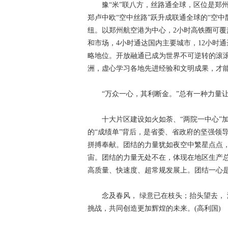
豫“米”联八方，丝路通全球，区位是郑州
郑卢中欧“空中丝路”跃升成联通全球的“空
纽。以郑州航空港为中心，2小时高铁圈可覆
和市场，4小时通达国内主要城市，12小时
略地位。开放融通已成为世界不可逆转的滚
洲，虚心学习各地先进经验和文明成果，才
“万众一心，其利断金。”总有一种力量让
十大片区建设如火如荼、“两院一中心”加
的“成绩单”背后，是省委、省政府的坚强领
拼搏奉献。团结的力量犹如夜空中繁星点点
宙。团结的力量无处不在，体现在地区生产
高质量、快速度、超常规发展上。团结一心
念及春风， 绿意已在枝头；抬头望去， 
挑战，共同创造更加辉煌的未来。(高利国)