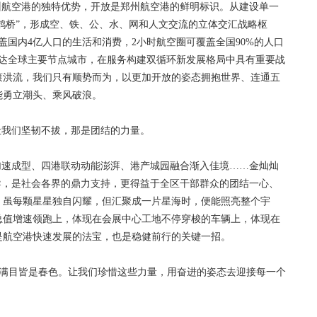
航空港的独特优势，开放是郑州航空港的鲜明标识。从建设单一
中鹊桥”，形成空、铁、公、水、网和人文交流的立体交汇战略枢
盖国内4亿人口的生活和消费，2小时航空圈可覆盖全国90%的人口
通达全球主要节点城市，在服务构建双循环新发展格局中具有重要战
滚洪流，我们只有顺势而为，以更加开放的姿态拥抱世界、连通五
能勇立潮头、乘风破浪。
我们坚韧不拔，那是团结的力量。
速成型、四港联动动能澎湃、港产城园融合渐入佳境……金灿灿
导，是社会各界的鼎力支持，更得益于全区干部群众的团结一心、
，虽每颗星星独自闪耀，但汇聚成一片星海时，便能照亮整个宇
总值增速领跑上，体现在会展中心工地不停穿梭的车辆上，体现在
是航空港快速发展的法宝，也是稳健前行的关键一招。
满目皆是春色。让我们珍惜这些力量，用奋进的姿态去迎接每一个