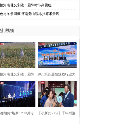
拍河南巩义宋陵：霜降时节高粱红
色与冬景同框 河南尧山现冰挂雾凇景观
热门视频
拍河南巩义宋陵：霜降
2025第四届酸辣粉行业大
时节高粱红
会在河南开封举行
都如何“焕新”？中外专
【小新的Vlog】千年后洛
：洛阳“样本”值得借鉴
阳上阳宫聚“世界各国使