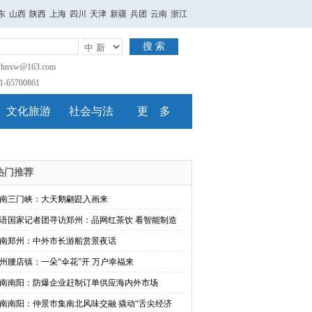
东
山西
陕西
上海
四川
天津
新疆
兵团
云南
浙江
搜 索
nxw@163.com
65700861
文化旅游
社会与法
更 多
热门推荐
南三门峡：大天鹅翩跹入画来
语国家记者团寻访郑州：品网红茶饮 看智能制造
南郑州：中外市长游船赏景夜话
州腰店镇：一朵“伞花”开 万户幸福来
南南阳：防爆企业赶制订单供应海内外市场
南南阳：仲景市集南北风味交融 撬动“舌尖经济