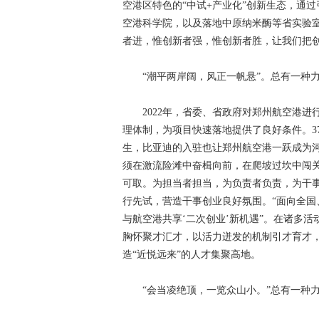
空港区特色的“中试+产业化”创新生态，通
空港科学院，以及落地中原纳米酶等省实验
者进，惟创新者强，惟创新者胜，让我们把
“潮平两岸阔，风正一帆悬”。总有一种力
2022年，省委、省政府对郑州航空港进行
理体制，为项目快速落地提供了良好条件。37
生，比亚迪的入驻也让郑州航空港一跃成为河
须在激流险滩中奋楫向前，在爬坡过坎中闯关
可取。为担当者担当，为负责者负责，为干事
行先试，营造干事创业良好氛围。“面向全
与航空港共享‘二次创业’新机遇”。在诸多
胸怀聚才汇才，以活力迸发的机制引才育才
造“近悦远来”的人才集聚高地。
“会当凌绝顶，一览众山小。”总有一种力