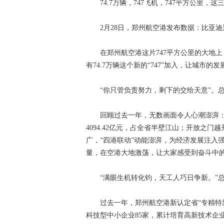
74.7万辆，747飞机，747平方公里，
2月28日，郑州航空港发布数据：比亚迪郑州
在郑州航空港这片747平方公里的大地上，
有74.7万辆这个新的“747”加入，让城市
“你只管负责努力，剩下的交给天意”。总
回顾过去一年，无数画面令人心潮澎湃：地
4094.42亿元，占全省半壁江山；开放之
广，“四港联动”动能澎湃，为经济发展注入
量，在空港大地激荡，让大家感受到奋斗中
“满眼生机转化钧，天工人巧日争新。”总
过去一年，郑州航空港新认定省“专精特新”中
科技型中小企业85家，累计培育高新技术企业