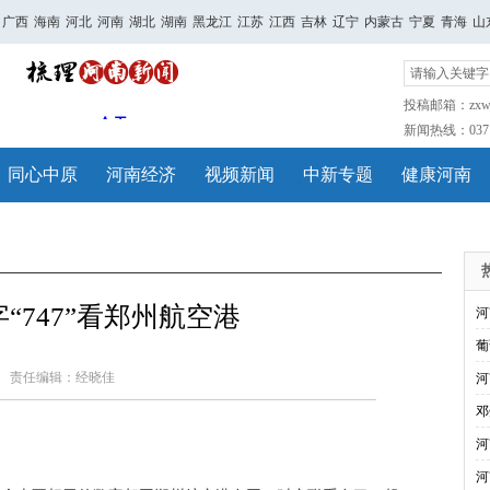
广西
海南
河北
河南
湖北
湖南
黑龙江
江苏
江西
吉林
辽宁
内蒙古
宁夏
青海
山
投稿邮箱：zxwh
新闻热线：0371-
同心中原
河南经济
视频新闻
中新专题
健康河南
“747”看郑州航空港
河
葡
责任编辑：经晓佳
河
邓
河
河