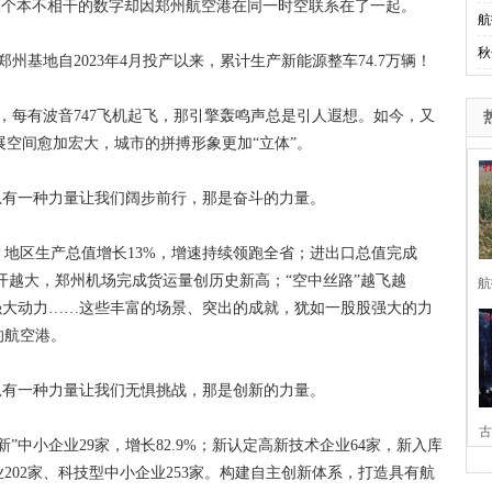
这三个本不相干的数字却因郑州航空港在同一时空联系在了一起。
航
秋
基地自2023年4月投产以来，累计生产新能源整车74.7万辆！
每有波音747飞机起飞，那引擎轰鸣声总是引人遐想。如今，又
的发展空间愈加宏大，城市的拼搏形象更加“立体”。
有一种力量让我们阔步前行，那是奋斗的力量。
区生产总值增长13%，增速持续领跑全省；进出口总值完成
门越开越大，郑州机场完成货运量创历史新高；“空中丝路”越飞越
航
强大动力……这些丰富的场景、突出的成就，犹如一股股强大的力
的航空港。
有一种力量让我们无惧挑战，那是创新的力量。
古
小企业29家，增长82.9%；新认定高新技术企业64家，新入库
202家、科技型中小企业253家。构建自主创新体系，打造具有航
家