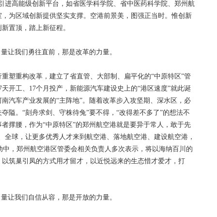
过引进高能级创新平台，如省医学科学院、省中医药科学院、郑州航
室，为区域创新提供坚实支撑。空港前景美，图强正当时。惟创新
创新置顶，踏上新征程。
量让我们勇往直前，那是改革的力量。
重塑重构改革，建立了省直管、大部制、扁平化的“中原特区”管
天开工、17个月投产，新能源汽车建设史上的“港区速度”就此诞
南汽车产业发展的“主阵地”。随着改革步入攻坚期、深水区，必
夺隘。“刻舟求剑、守株待兔”要不得，“改得差不多了”的想法不
者撑腰，作为“中原特区”的郑州航空港就是要异于常人，敢于先
国、全球，让更多优秀人才来到航空港、落地航空港、建设航空港，
活动中，郑州航空港区管委会相关负责人多次表示，将以海纳百川的
，以筑巢引凤的方式用才留才，以近悦远来的生态惜才爱才，打
量让我们自信从容，那是开放的力量。