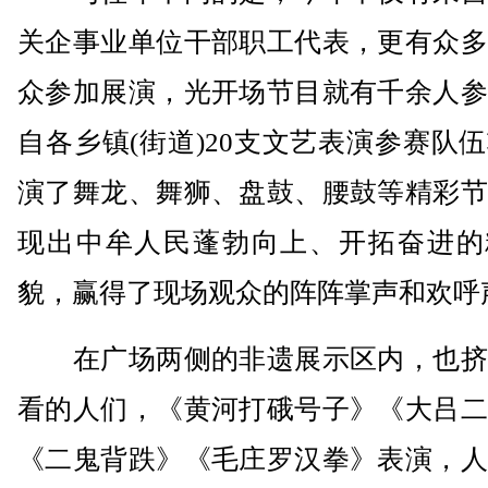
关企事业单位干部职工代表，更有众多
众参加展演，光开场节目就有千余人参
自各乡镇(街道)20支文艺表演参赛队
演了舞龙、舞狮、盘鼓、腰鼓等精彩节
现出中牟人民蓬勃向上、开拓奋进的
貌，赢得了现场观众的阵阵掌声和欢呼
在广场两侧的非遗展示区内，也挤
看的人们，《黄河打硪号子》《大吕二
《二鬼背跌》《毛庄罗汉拳》表演，人