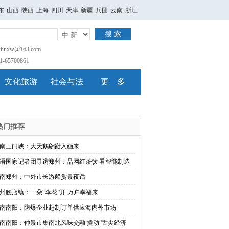
东
山西
陕西
上海
四川
天津
新疆
兵团
云南
浙江
搜 索
nxw@163.com
65700861
文化旅游
社会与法
更 多
热门推荐
南三门峡：大天鹅翩跹入画来
语国家记者团寻访郑州：品网红茶饮 看智能制造
南郑州：中外市长游船赏景夜话
州腰店镇：一朵“伞花”开 万户幸福来
南南阳：防爆企业赶制订单供应海内外市场
南南阳：仲景市集南北风味交融 撬动“舌尖经济