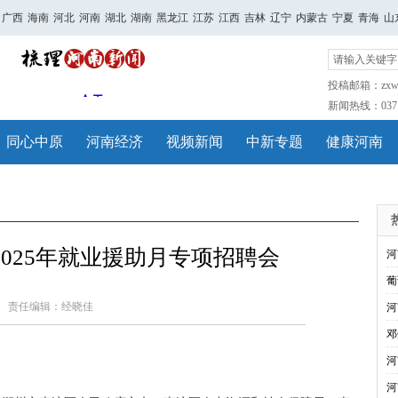
广西
海南
河北
河南
湖北
湖南
黑龙江
江苏
江西
吉林
辽宁
内蒙古
宁夏
青海
山
投稿邮箱：zxwh
新闻热线：0371-
同心中原
河南经济
视频新闻
中新专题
健康河南
025年就业援助月专项招聘会
河
葡
责任编辑：经晓佳
河
邓
河
河