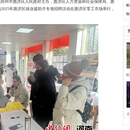
由郑州市惠济区人民政府主办，惠济区人力资源和社会保障局、惠
航
2025年惠济区就业援助月专项招聘活动在惠济区零工市场举行，
秋
航
古
家