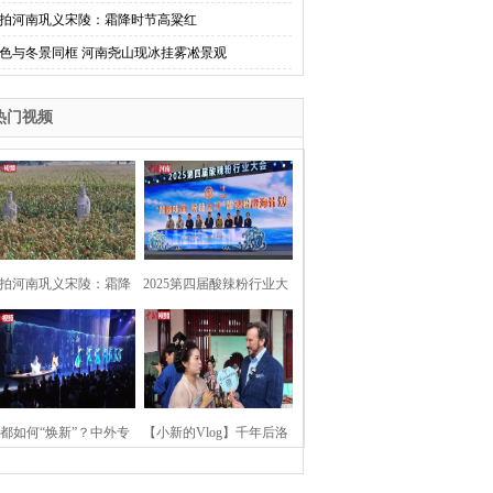
拍河南巩义宋陵：霜降时节高粱红
色与冬景同框 河南尧山现冰挂雾凇景观
热门视频
拍河南巩义宋陵：霜降
2025第四届酸辣粉行业大
时节高粱红
会在河南开封举行
都如何“焕新”？中外专
【小新的Vlog】千年后洛
：洛阳“样本”值得借鉴
阳上阳宫聚“世界各国使