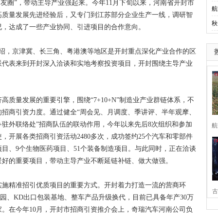
友圈”，带动主导产业强起来。今年11月下旬以来，河南省开封市
航
高质量发展先进经验后，又专门到江苏部分企业生产一线，调研智
秋
况，达成了一些产业协同、引进项目的合作意向。
绍，京津冀、长三角、粤港澳等地区是开封重点深化产业合作的区
派代表来到开封深入洽谈和实地考察投资项目，开封围绕主导产业
量发展的重要引擎，围绕“7+10+N”制造业产业群链体系，不
的招商引资力度。通过健全“周会见、月调度、季讲评、半年观摩、
业+驻外联络处”招商队伍的联动作用，今年以来先后8次组织和参加
航
，开展各类招商引资活动2480多次，成功签约25个汽车和零部件
项目、9个生物医药项目、51个装备制造项目。与此同时，正在洽谈
景好的重要项目，带动主导产业不断延链补链、做大做强。
施精准招引优质项目的重要方式。开封着力打造一流的营商环
古
业园、KD出口包装基地、整车产品升级换代，目前已具备年产30万
家。在今年10月，开封市招商引资推介会上，奇瑞汽车河南公司负
家