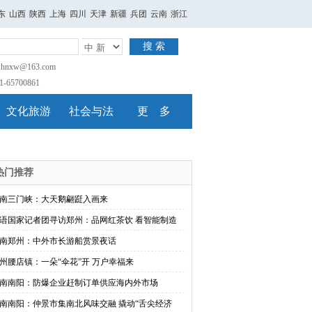
东
山西
陕西
上海
四川
天津
新疆
兵团
云南
浙江
搜 索
nxw@163.com
65700861
文化旅游
社会与法
更 多
热门推荐
南三门峡：大天鹅翩跹入画来
语国家记者团寻访郑州：品网红茶饮 看智能制造
南郑州：中外市长游船赏景夜话
州腰店镇：一朵“伞花”开 万户幸福来
南南阳：防爆企业赶制订单供应海内外市场
南南阳：仲景市集南北风味交融 撬动“舌尖经济