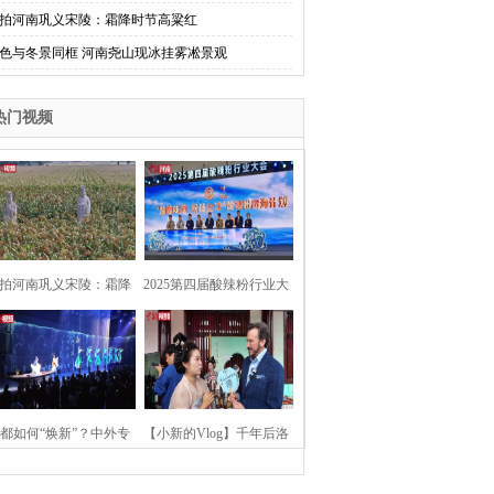
拍河南巩义宋陵：霜降时节高粱红
色与冬景同框 河南尧山现冰挂雾凇景观
热门视频
拍河南巩义宋陵：霜降
2025第四届酸辣粉行业大
时节高粱红
会在河南开封举行
都如何“焕新”？中外专
【小新的Vlog】千年后洛
：洛阳“样本”值得借鉴
阳上阳宫聚“世界各国使