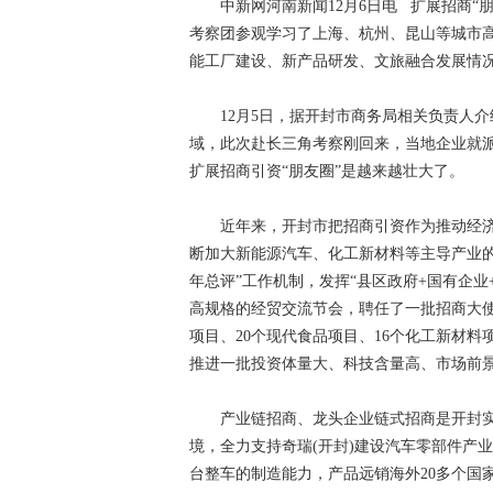
中新网河南新闻12月6日电 扩展招商“朋
考察团参观学习了上海、杭州、昆山等城市
能工厂建设、新产品研发、文旅融合发展情
12月5日，据开封市商务局相关负责人介
域，此次赴长三角考察刚回来，当地企业就
扩展招商引资“朋友圈”是越来越壮大了。
近年来，开封市把招商引资作为推动经济高质
断加大新能源汽车、化工新材料等主导产业
年总评”工作机制，发挥“县区政府+国有企
高规格的经贸交流节会，聘任了一批招商大使
项目、20个现代食品项目、16个化工新材料
推进一批投资体量大、科技含量高、市场前
产业链招商、龙头企业链式招商是开封实
境，全力支持奇瑞(开封)建设汽车零部件产
台整车的制造能力，产品远销海外20多个国