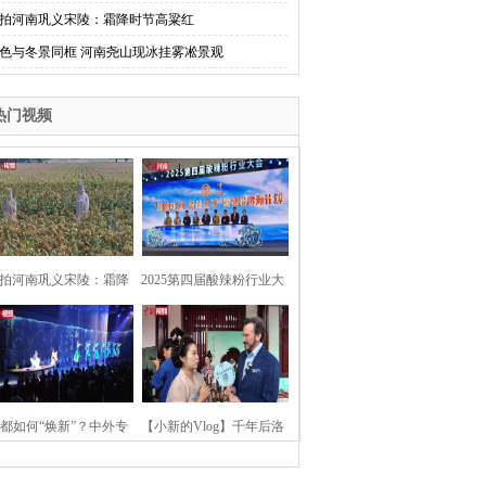
拍河南巩义宋陵：霜降时节高粱红
色与冬景同框 河南尧山现冰挂雾凇景观
热门视频
拍河南巩义宋陵：霜降
2025第四届酸辣粉行业大
时节高粱红
会在河南开封举行
都如何“焕新”？中外专
【小新的Vlog】千年后洛
：洛阳“样本”值得借鉴
阳上阳宫聚“世界各国使