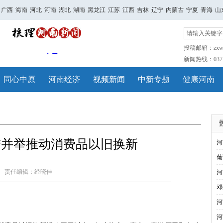
广西
海南
河北
河南
湖北
湖南
黑龙江
江苏
江西
吉林
辽宁
内蒙古
宁夏
青海
山
投稿邮箱：zxwh
新闻热线：0371-
同心中原
河南经济
视频新闻
中新专题
健康河南
措并举推动消费品以旧换新
河
葡
责任编辑：经晓佳
河
邓
河
河