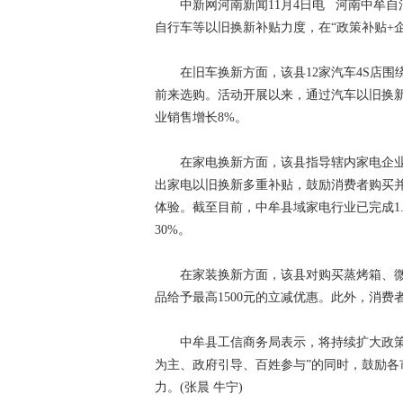
中新网河南新闻11月4日电 河南中牟自
自行车等以旧换新补贴力度，在“政策补贴+
在旧车换新方面，该县12家汽车4S店围绕
前来选购。活动开展以来，通过汽车以旧换新购
业销售增长8%。
在家电换新方面，该县指导辖内家电企业联
出家电以旧换新多重补贴，鼓励消费者购买
体验。截至目前，中牟县域家电行业已完成1.
30%。
在家装换新方面，该县对购买蒸烤箱、微波
品给予最高1500元的立减优惠。此外，消费
中牟县工信商务局表示，将持续扩大政策宣
为主、政府引导、百姓参与”的同时，鼓励
力。(张晨 牛宁)