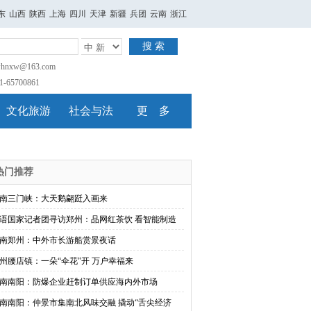
东
山西
陕西
上海
四川
天津
新疆
兵团
云南
浙江
搜 索
nxw@163.com
65700861
文化旅游
社会与法
更 多
热门推荐
南三门峡：大天鹅翩跹入画来
语国家记者团寻访郑州：品网红茶饮 看智能制造
南郑州：中外市长游船赏景夜话
州腰店镇：一朵“伞花”开 万户幸福来
南南阳：防爆企业赶制订单供应海内外市场
南南阳：仲景市集南北风味交融 撬动“舌尖经济