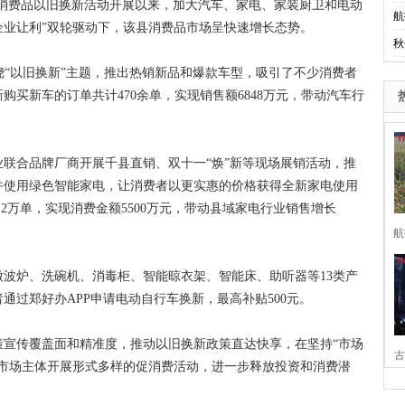
消费品以旧换新活动开展以来，加大汽车、家电、家装厨卫和电动
航
企业让利”双轮驱动下，该县消费品市场呈快速增长态势。
秋
“以旧换新”主题，推出热销新品和爆款车型，吸引了不少消费者
买新车的订单共计470余单，实现销售额6848万元，带动汽车行
合品牌厂商开展千县直销、双十一“焕”新等现场展销活动，推
并使用绿色智能家电，让消费者以更实惠的价格获得全新家电使用
2万单，实现消费金额5500万元，带动县域家电行业销售增长
航
炉、洗碗机、消毒柜、智能晾衣架、智能床、助听器等13类产
者通过郑好办APP申请电动自行车换新，最高补贴500元。
传覆盖面和精准度，推动以旧换新政策直达快享，在坚持“市场
古
各市场主体开展形式多样的促消费活动，进一步释放投资和消费潜
家