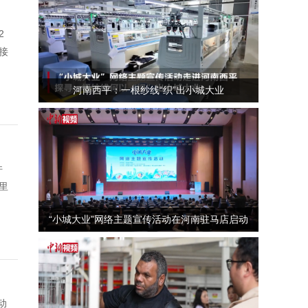
2
接
河南西平：一根纱线“织”出小城大业
件
里
“小城大业”网络主题宣传活动在河南驻马店启动
动