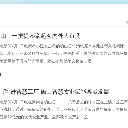
确山：一把提琴牵起海内外大市场
南新闻7月1日电素有小延安之称的确山县竹沟镇原本并无提琴文化积淀
落工坊到产业园区形成完整产业链，中高档手工提琴占据国内八成市场份
琴弦牵起了海内外大市场。还在布局提琴文化园，培...
1
“住”进智慧工厂 确山智慧农业赋能县域发展
南新闻7月1日电在河南省确山县，一个关于蘑菇的传奇正在上演。这里
下脚料，通过一条条智能化生产线，不仅端上了千家万户的餐桌，更撑起
值超12亿元的现代农业产业。全部项目投产后，这...