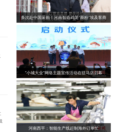
多次赴中国采购！河南智造鸡笼“圈粉”埃及客商
之
"小城大业"网络主题宣传活动在驻马店启幕
立
成
河南西平：智能生产线赶制海外订单忙