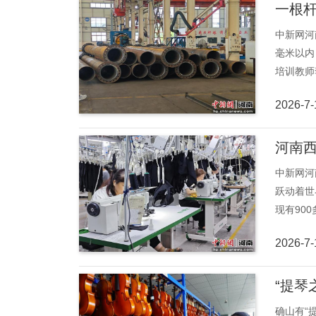
一根杆
中新网河
毫米以内
培训教师
2026-7-
河南西
中新网河
跃动着世
现有90
2026-7-
“提琴
确山有“