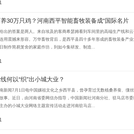
1
养30万只鸡？河南西平智能畜牧装备成“国际名片
给出的答案是两人。来自埃及的客商希瑟姆看到车间里的高端生产线和云
连用震撼来形容。万华畜牧背后，是西平县四十多年形成的畜牧装备产业
日制作简易笼舍的家庭作坊，到如今集研发、制造...
1
线何以“织”出小城大业？
南新闻7月1日电中国嫘祖文化之乡西平县，曾孕育过无数植桑养蚕、缫
故事。近日，由河南省委网信办指导，中国新闻社河南分社、驻马店市委
主办的小城大业网络主题宣传活动走进河南驻马店...
1