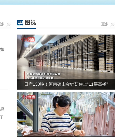
图视
更多
更多
，如
日产130吨！河南确山金针菇住上“11层高楼”
不起
了