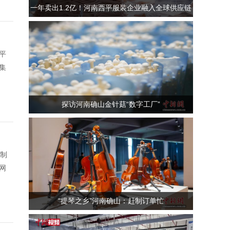
一年卖出1.2亿！河南西平服装企业融入全球供应链
平
集
探访河南确山金针菇“数字工厂”
丝制
网
“提琴之乡”河南确山：赶制订单忙