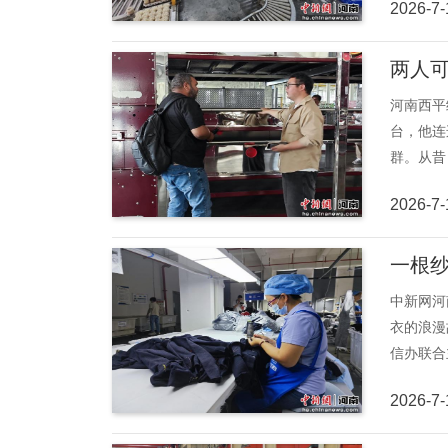
2026-7-
两人可
河南西平
台，他连
群。从昔
2026-7-
一根纱
中新网河
衣的浪漫
信办联合
2026-7-