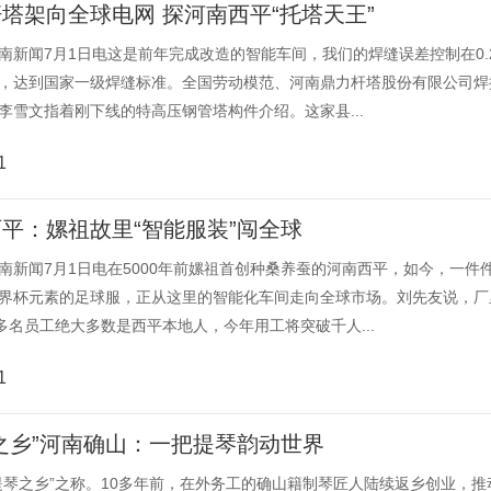
塔架向全球电网 探河南西平“托塔天王”
南新闻7月1日电这是前年完成改造的智能车间，我们的焊缝误差控制在0.
，达到国家一级焊缝标准。全国劳动模范、河南鼎力杆塔股份有限公司焊
李雪文指着刚下线的特高压钢管塔构件介绍。这家县...
1
平：嫘祖故里“智能服装”闯全球
南新闻7月1日电在5000年前嫘祖首创种桑养蚕的河南西平，如今，一件
界杯元素的足球服，正从这里的智能化车间走向全球市场。刘先友说，厂
0多名员工绝大多数是西平本地人，今年用工将突破千人...
1
之乡”河南确山：一把提琴韵动世界
提琴之乡”之称。10多年前，在外务工的确山籍制琴匠人陆续返乡创业，推