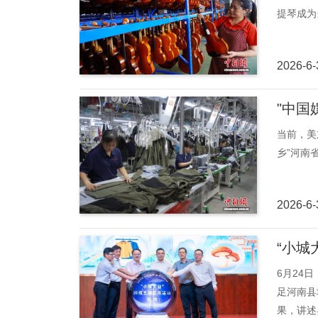
提琴成为
2026-6-
"中国
当前，美
乡”河南
2026-6-
“小城
6月24
足河南县
果，讲述