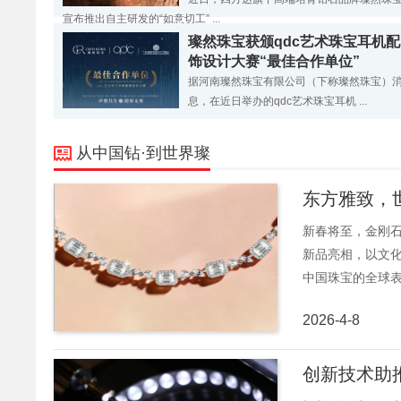
宣布推出自主研发的“如意切工” ...
璨然珠宝获颁qdc艺术珠宝耳机配
饰设计大赛“最佳合作单位”
据河南璨然珠宝有限公司（下称璨然珠宝）
息，在近日举办的qdc艺术珠宝耳机 ...
从中国钻·到世界璨
东方雅致，
新春将至，金刚
新品亮相，以文
中国珠宝的全球表达
2026-4-8
创新技术助