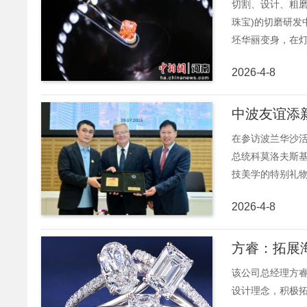
切割、设计、粗
珠宝)的切磨研
坯华丽变身，在灯
2026-4-8
中波友谊添
在参访波兰华沙
总统科莫洛夫斯基
技美学的特别礼物
2026-4-8
方睿：拓展海
该公司总经理方
设计理念，积极拓