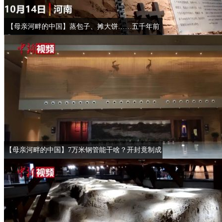
【母亲河畔的中国】蒸包子、摊大饼……五千年前
住在三室一厅里的古人咋生活？
【母亲河畔的中国】7万米钢管能干啥？开封竟制成
巨幅钢管版“瑞鹤图”