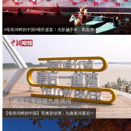
#母亲河畔的中国#视听盛宴！光影越千年，戳图带
你梦回北宋
【母亲河畔的中国】荒滩变绿洲：九曲黄河最后一
弯风景如画